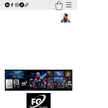
Frederick Guttmann
Author · Screenwriter · Transmedia
Worldbuilder
Creator of
The Chronicles of Ari
— a
large-scale sci-fi/fantasy universe
expanding across books, comics, series,
animation and transmedia storytelling.