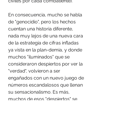
civiles por cada combatiente).
En consecuencia, mucho se habla 
de "genocidio", pero los hechos 
cuentan una historia diferente, 
nada muy lejos de una nueva cara 
de la estrategia de cifras infladas 
ya vista en la plan-demia, y donde 
muchos "iluminados" que se 
consideraron despiertos por ver la 
"verdad", volvieron a ser 
engañados con un nuevo juego de 
números escandalosos que llenan 
su sensacionalismo. Es más, 
muchos de esos "despiertos" se 
creyeron también la fábula de la 
Tierra es plana, sí, un plato con 
una cúpula encima.