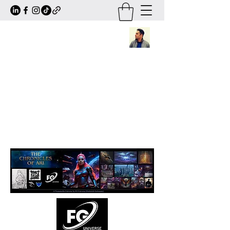
Frederick Guttmann
Author · Screenwriter · Transmedia
Worldbuilder
Creator of
The Chronicles of Ari
— a
large-scale sci-fi/fantasy universe
expanding across books, comics, series,
animation and transmedia storytelling.