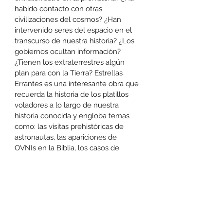
habido contacto con otras 
civilizaciones del cosmos? ¿Han 
intervenido seres del espacio en el 
transcurso de nuestra historia? ¿Los 
gobiernos ocultan información? 
¿Tienen los extraterrestres algún 
plan para con la Tierra? Estrellas 
Errantes es una interesante obra que 
recuerda la historia de los platillos 
voladores a lo largo de nuestra 
historia conocida y engloba temas 
como: las visitas prehistóricas de 
astronautas, las apariciones de 
OVNIs en la Biblia, los casos de 
avistamientos de luces y aparatos 
extraños a lo largo de los tiempos, 
luego el asunto de Adolf Hitler y los 
discos voladores extraterrestres, 
también los secretos de los 
gobiernos, bases subterráneas, 