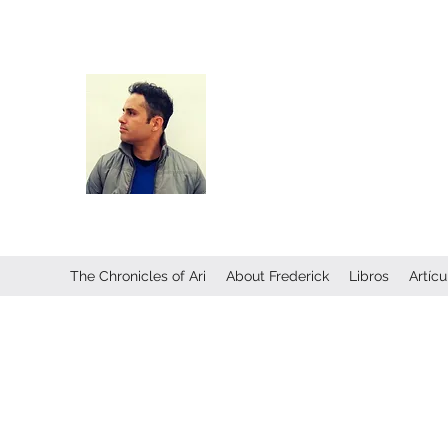
Frederick Guttmann
Author · Screenwriter · Transmed
Creator of
The Chronicles of Ari
—
universe expanding across books
transmedia storytelling.
The Chronicles of Ari
About Frederick
Libros
Artícu