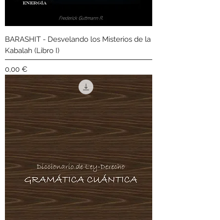
BARASHIT - Desvelando los Misterios de la
Kabalah (Libro I)
Precio
0,00 €