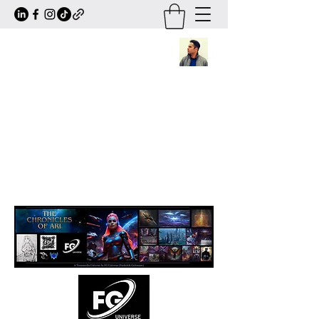
Frederick Guttmann
Author · Screenwriter · Transmedia
Worldbuilder
Creator of
The Chronicles of Ari
— a
large-scale sci-fi/fantasy universe
expanding across books, comics, series,
animation and transmedia storytelling.