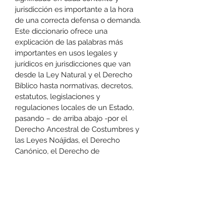
jurisdicción es importante a la hora 
de una correcta defensa o demanda. 
Este diccionario ofrece una 
explicación de las palabras más 
importantes en usos legales y 
jurídicos en jurisdicciones que van 
desde la Ley Natural y el Derecho 
Bíblico hasta normativas, decretos, 
estatutos, legislaciones y 
regulaciones locales de un Estado, 
pasando – de arriba abajo -por el 
Derecho Ancestral de Costumbres y 
las Leyes Noájidas, el Derecho 
Canónico, el Derecho de 
Almirantazgo (ley marítima, 
comercial, contractual y estatutaria), 
la Ley Romana, Ley Común 
(derecho consuetudinario), la Ley 
Germánica y Visigoda, el Derecho 
Internacional y varias Constituciones 