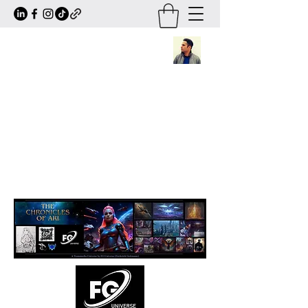
Frederick Guttmann
Author · Screenwriter · Transmedia
Worldbuilder
Creator of
The Chronicles of Ari
— a
large-scale sci-fi/fantasy universe
expanding across books, comics, series,
animation and transmedia storytelling.