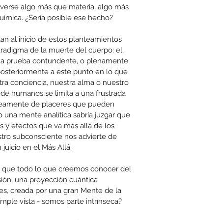
lverse algo más que materia, algo más 
uímica. ¿Sería posible ese hecho?
n al inicio de estos planteamientos 
radigma de la muerte del cuerpo: el 
 una prueba contundente, o plenamente 
posteriormente a este punto en lo que 
ra conciencia, nuestra alma o nuestro 
a de humanos se limita a una frustrada 
neamente de placeres que pueden 
 una mente analítica sabría juzgar que 
as y efectos que va más allá de los 
tro subconsciente nos advierte de 
 juicio en el Más Allá.
 que todo lo que creemos conocer del 
ión, una proyección cuántica 
es, creada por una gran Mente de la 
ple vista - somos parte intrínseca?