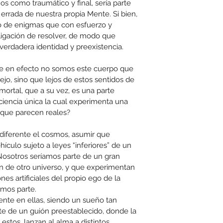
s como traumático y final, sería parte 
 errada de nuestra propia Mente. Si bien, 
o de enigmas que con esfuerzo y 
ligación de resolver, de modo que 
erdadera identidad y preexistencia.
ue en efecto no somos este cuerpo que 
jo, sino que lejos de estos sentidos de 
mortal, que a su vez, es una parte 
ciencia única la cual experimenta una 
 que parecen reales?
diferente el cosmos, asumir que 
culo sujeto a leyes “inferiores” de un 
 Nosotros seríamos parte de un gran 
 de otro universo, y que experimentan 
es artificiales del propio ego de la 
mos parte.
iente en ellas, siendo un sueño tan 
te de un guión preestablecido, donde la 
estos, lanzan al alma a distintos 