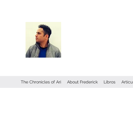
Frederick Guttmann
Author · Screenwriter · Transmed
Creator of
The Chronicles of Ari
—
universe expanding across books
transmedia storytelling.
The Chronicles of Ari
About Frederick
Libros
Artícu