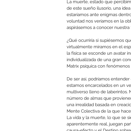
La muerte, estado que percibimo
de este sueño ilusorio, una idea
estaríamos ante enigmas dentr
voluntad nos veríamos en la ob
aspirásemos a conocer nuestra v
¿Qué ocurriría si supiésemos q
virtualmente miramos en el espe
la física se esconde un avatar in
individualizada de una gran con
Matrix psíquica con fenómenos
De ser así, podríamos entender 
estamos encarcelados en un vehí
multiverso lleno de laberintos.
número de almas que provienen
una irrealidad basada en creacion
Mente Colectiva de la que hace
La vida y la muerte, lo que se s
aparentemente real, juegan par
causa-efecto y el Destino sobre 