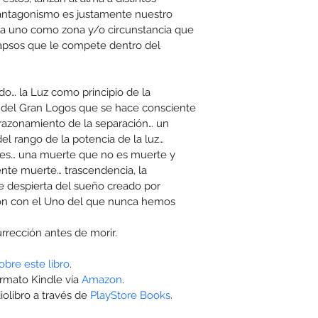
antagonismo es justamente nuestro 
cada uno como zona y/o circunstancia que 
lapsos que le compete dentro del 
o… la Luz como principio de la 
a del Gran Logos que se hace consciente 
razonamiento de la separación… un 
del rango de la potencia de la luz… 
ales… una muerte que no es muerte y 
te muerte… trascendencia, la 
e despierta del sueño creado por 
ión con el Uno del que nunca hemos 
rrección antes de morir.
obre este libro
.
rmato Kindle vía 
Amazon
.
olibro a través de 
PlayStore Books
.