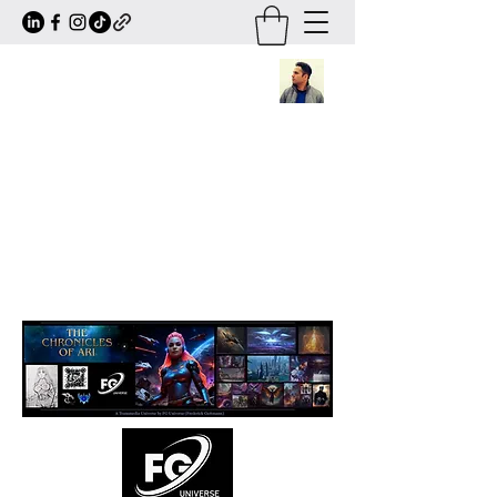
Frederick Guttmann
Author · Screenwriter · Transmedia
Worldbuilder
Creator of
The Chronicles of Ari
— a
large-scale sci-fi/fantasy universe
expanding across books, comics, series,
animation and transmedia storytelling.