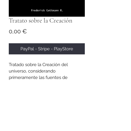
Tratato sobre la Creación
Precio
0,00 €
PayPal - Stripe - PlayStore
Tratado sobre la Creación del 
universo, considerando 
primeramente las fuentes de 
antiguos manuscritos del mundo.
Recibe este tratado desde 
Amazon
 o 
desde 
Playstore
.
Descarga la versión gratuita en PDF 
aquí
.