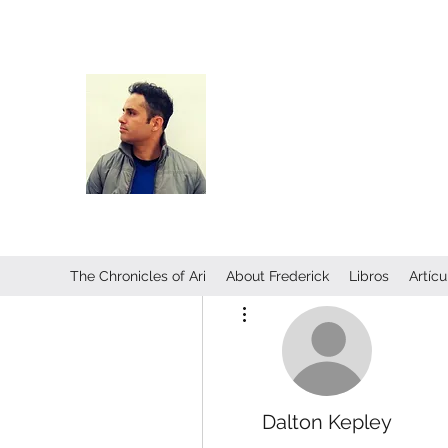
Frederick Guttmann
Author · Screenwriter · Transmed
Creator of
The Chronicles of Ari
—
universe expanding across books
transmedia storytelling.
The Chronicles of Ari
About Frederick
Libros
Artícu
Más acciones
Dalton Kepley