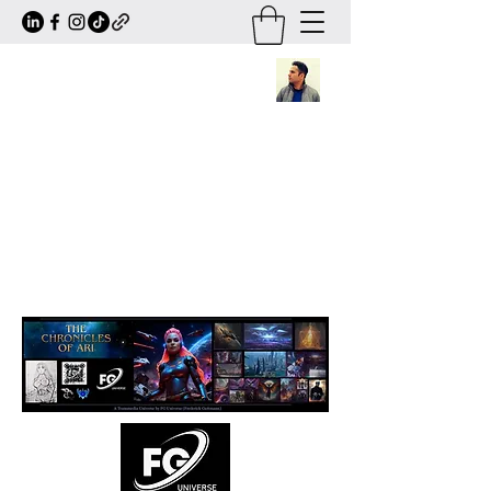
Frederick Guttmann
Author · Screenwriter · Transmedia
Worldbuilder
Creator of
The Chronicles of Ari
— a
large-scale sci-fi/fantasy universe
expanding across books, comics, series,
animation and transmedia storytelling.