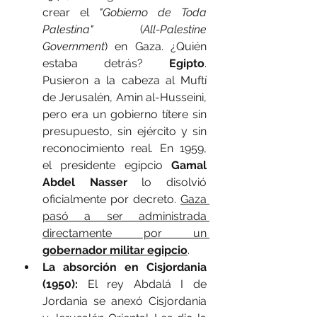
crear el 
"Gobierno de Toda 
Palestina"
 (
All-Palestine 
Government
) en Gaza. ¿Quién 
estaba detrás? 
Egipto
. 
Pusieron a la cabeza al Muftí 
de Jerusalén, Amin al-Husseini, 
pero era un gobierno títere sin 
presupuesto, sin ejército y sin 
reconocimiento real. En 1959, 
el presidente egipcio 
Gamal 
Abdel Nasser
 lo disolvió 
oficialmente por decreto. 
Gaza 
pasó a ser administrada 
directamente por un 
gobernador militar egipcio
.
La absorción en Cisjordania 
(1950):
 El rey Abdalá I de 
Jordania se anexó Cisjordania 