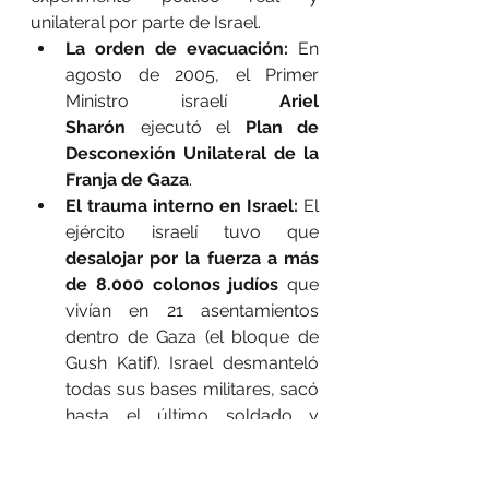
unilateral por parte de Israel.
La orden de evacuación:
 En 
agosto de 2005, el Primer 
Ministro israelí 
Ariel 
Sharón
 ejecutó el 
Plan de 
Desconexión Unilateral de la 
Franja de Gaza
.
El trauma interno en Israel:
 El 
ejército israelí tuvo que 
desalojar por la fuerza a más 
de 8.000 colonos judíos
 que 
vivían en 21 asentamientos 
dentro de Gaza (el bloque de 
Gush Katif). Israel desmanteló 
todas sus bases militares, sacó 
hasta el último soldado y 
exhumó los cuerpos de los 
cementerios judíos para no 