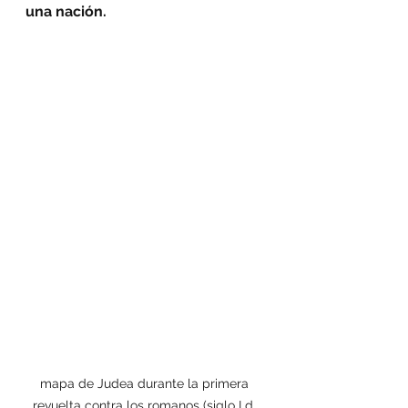
una nación.
mapa de Judea durante la primera 
revuelta contra los romanos (siglo I d. 