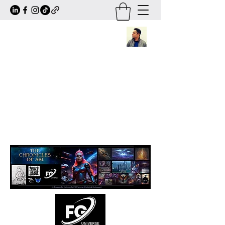
Frederick Guttmann
Author · Screenwriter · Transmedia
Worldbuilder
Creator of
The Chronicles of Ari
— a
large-scale sci-fi/fantasy universe
expanding across books, comics, series,
animation and transmedia storytelling.